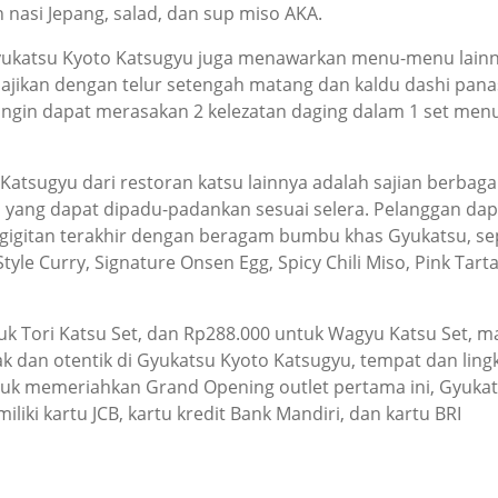
nasi Jepang, salad, dan sup miso AKA.
yukatsu Kyoto Katsugyu juga menawarkan menu-menu lainnya
isajikan dengan telur setengah matang dan kaldu dashi pana
ingin dapat merasakan 2 kelezatan daging dalam 1 set me
atsugyu dari restoran katsu lainnya adalah sajian berbag
, yang dapat dipadu-padankan sesuai selera. Pelanggan da
 gigitan terakhir dengan beragam bumbu khas Gyukatsu, se
yle Curry, Signature Onsen Egg, Spicy Chili Miso, Pink Tart
uk Tori Katsu Set, dan Rp288.000 untuk Wagyu Katsu Set, 
 dan otentik di Gyukatsu Kyoto Katsugyu, tempat dan lin
Untuk memeriahkan Grand Opening outlet pertama ini, Gyu
iki kartu JCB, kartu kredit Bank Mandiri, dan kartu BRI