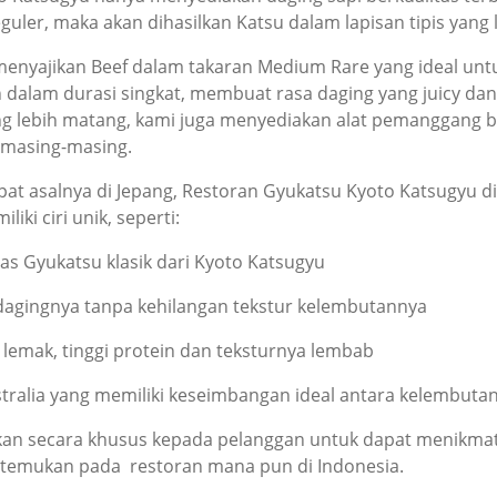
uler, maka akan dihasilkan Katsu dalam lapisan tipis yang
enyajikan Beef dalam takaran Medium Rare yang ideal unt
n dalam durasi singkat, membuat rasa daging yang juicy da
ng lebih matang, kami juga menyediakan alat pemanggang be
 masing-masing.
mpat asalnya di Jepang, Restoran Gyukatsu Kyoto Katsugy
iki ciri unik, seperti:
khas Gyukatsu klasik dari Kyoto Katsugyu
n dagingnya tanpa kehilangan tekstur kelembutannya
lemak, tinggi protein dan teksturnya lembab
ralia yang memiliki keseimbangan ideal antara kelembutan
an secara khusus kepada pelanggan untuk dapat menikmati
ditemukan pada restoran mana pun di Indonesia.