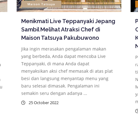
Maison Tatsuya
Menikmati Live Teppanyaki Jepang
Sambil Melihat Atraksi Chef di
Maison Tatsuya Pakubuwono
K
N
Jika ingin merasakan pengalaman makan
yang berbeda, Anda dapat mencoba Live
P
Teppanyaki, di mana Anda dapat
a
r
menyaksikan aksi chef memasak di atas plat
t
besi dan langsung menyantap menu yang
a
N
baru selesai dimasak. Pengalaman ini
su
M
semakin seru dengan adanya ...
y
m
25 October 2022