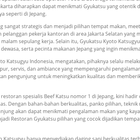
akarta diharapkan dapat menikmati Gyukatsu yang otentik 
 seperti di Jepang.
ng sangat strategis dan menjadi pilihan tempat makan, meet
pelanggan pekerja kantoran di area Jakarta Selatan yan
lam sepulang kerja. Selain itu, Gyukatsu Kyoto Katsugyu
 dewasa, serta pecinta makanan Jepang yang ingin menikmati
to Katsugyu Indonesia, mengatakan, pihaknya selalu mela
dapur, servis, dan ambiance yang mempengaruhi pengalama
kan pengunjung untuk meningkatkan kualitas dan memberi
storan spesialis Beef Katsu nomor 1 di Jepang, kini hadi
s. Dengan bahan-bahan berkualitas, panko pilihan, teknik
njung akan dapat menikmati pengalaman makan yang kaya 
adi Restoran Gyukatsu pilihan yang cocok dijadikan temp
o Katsugyu hanya menyediakan daging sapi berkualitas terba