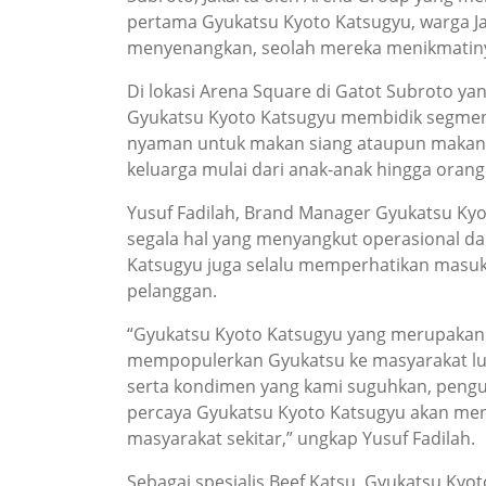
pertama Gyukatsu Kyoto Katsugyu, warga J
menyenangkan, seolah mereka menikmatinya
Di lokasi Arena Square di Gatot Subroto ya
Gyukatsu Kyoto Katsugyu membidik segmen 
nyaman untuk makan siang ataupun makan ma
keluarga mulai dari anak-anak hingga orang
Yusuf Fadilah, Brand Manager Gyukatsu Kyo
segala hal yang menyangkut operasional 
Katsugyu juga selalu memperhatikan masu
pelanggan.
“Gyukatsu Kyoto Katsugyu yang merupakan re
mempopulerkan Gyukatsu ke masyarakat lua
serta kondimen yang kami suguhkan, pengu
percaya Gyukatsu Kyoto Katsugyu akan menj
masyarakat sekitar,” ungkap Yusuf Fadilah.
Sebagai spesialis Beef Katsu, Gyukatsu Kyot